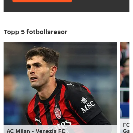
Topp 5 fotbollsresor
FC 
AC Milan - Venezia FC
Ga