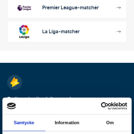
Premier League-matcher
La Liga-matcher
Delbetala din drömresa!
Säkra din plats genom att betala 50 % när du bokar
och resten i din egen takt. Ditt ultimata sportäventyr
väntar!
Samtycke
Information
Om