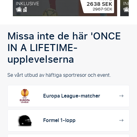
2638 SEK
INKLUSIVE
INKLU
2967 SEK
Missa inte
de här 'ONCE
IN A LIFETIME-
upplevelserna
Se vårt utbud av häftiga sportresor och event.
Europa League-matcher
Formel 1-lopp