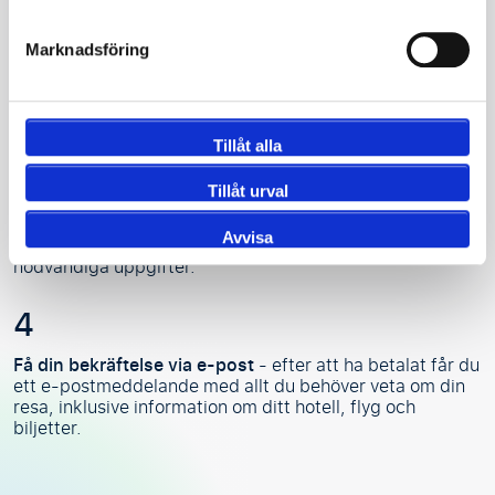
Välj ditt lag
- Välj den match du vill se live.
Marknadsföring
Välj din biljettkategori
- Bestäm var du vill sitta på
arenan på matchdagen.
Tillåt alla
Tillåt urval
Avvisa
Skapa din resa
- Välj ditt hotell och flyg och fyll i
nödvändiga uppgifter.
Få din bekräftelse via e-post
- efter att ha betalat får du
ett e-postmeddelande med allt du behöver veta om din
resa, inklusive information om ditt hotell, flyg och
biljetter.