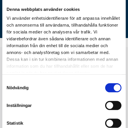
Se tillgängliga matcher
Denna webbplats använder cookies
Lär dig mer
Vi använder enhetsidentifierare för att anpassa innehållet
och annonserna till användarna, tillhandahålla funktioner
för sociala medier och analysera vår trafik. Vi
vidarebefordrar även sådana identifierare och annan
information från din enhet till de sociala medier och
annons- och analysföretag som vi samarbetar med.
Boka din nästa
fotbollsresa
Dessa kan i sin tur kombinera informationen med annan
information som du har tillhandahållit eller som de har
på bara ett par steg
samlat in när du har använt deras tjänster.
Samtyckesval
Det är enkelt att planera din fotbollsresa online
Nödvändig
Välj din fotbollsresa
Inställningar
Statistik