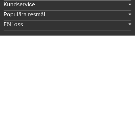
Kundservice
Populära resmål
Följ oss
Frågor?
Vi hjälper dig gärna. Du kan ringa oss på 010 555 12 88
(Vardagar 09:00-12:00 & 13:00-17:00) eller skicka oss ett mail
på:
info@latravel.se
100 % platsgaranti
Alla våra paket inkluderar en 100% platsgaranti. Ni är
garanterade att sitta tillsammans på stadion.