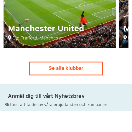
Manchester United
M
Old Trafford, Manchester
Et
Se alla klubbar
Anmäl dig till vårt Nyhetsbrev
Bli först att ta del av våra erbjudanden och kampanjer.