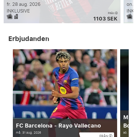
fr. 28 aug. 2026
on. 
INKLUSIVE
INKL
FRÅN
1103 SEK
Erbjudanden
Manc
FC Barcelona - Rayo Vallecano
Bour
må. 31 aug. 2026
sö. 23 a
FRÅN