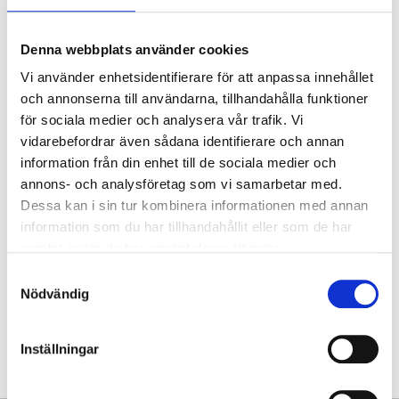
Grand Prix Qatar - Doha
Denna webbplats använder cookies
Vi använder enhetsidentifierare för att anpassa innehållet
och annonserna till användarna, tillhandahålla funktioner
söndag 29 nov.
19:00
för sociala medier och analysera vår trafik. Vi
Bekräftat datum
vidarebefordrar även sådana identifierare och annan
Lusail International Circuit, Doha
information från din enhet till de sociala medier och
Betala 50 % idag!
annons- och analysföretag som vi samarbetar med.
Dessa kan i sin tur kombinera informationen med annan
2092 SEK
information som du har tillhandahållit eller som de har
samlat in när du har använt deras tjänster.
Samtyckesval
Visa Paket
Nödvändig
Inställningar