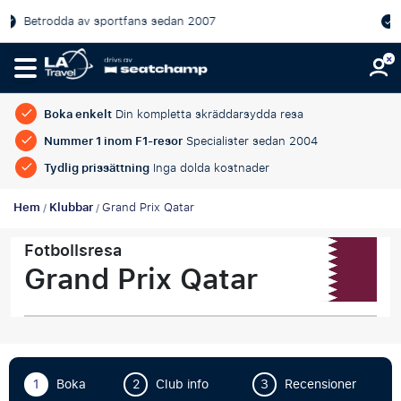
ortfans sedan 2007
Officiella matchbilj
garanterade
Boka enkelt
Din kompletta skräddarsydda resa
Nummer 1 inom F1-resor
Specialister sedan 2004
Tydlig prissättning
Inga dolda kostnader
Hem
Klubbar
Grand Prix Qatar
/
/
Fotbollsresa
Grand Prix Qatar
1
Boka
2
Club info
3
Recensioner