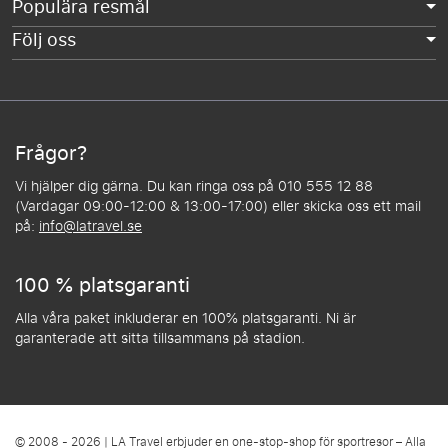
Populära resmål
Följ oss
Frågor?
Vi hjälper dig gärna. Du kan ringa oss på 010 555 12 88
(Vardagar 09:00-12:00 & 13:00-17:00) eller skicka oss ett mail
på:
info@latravel.se
100 % platsgaranti
Alla våra paket inkluderar en 100% platsgaranti. Ni är
garanterade att sitta tillsammans på stadion.
© 2008 - 2026 | LA Travel erbjuder en one-stop-shop för sportresor – Alla