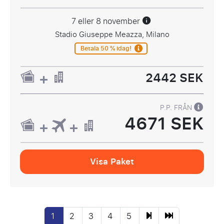
7 eller 8 november
Stadio Giuseppe Meazza, Milano
Betala 50 % idag!
2442 SEK
P.P. FRÅN
4671 SEK
Visa Paket
1
2
3
4
5