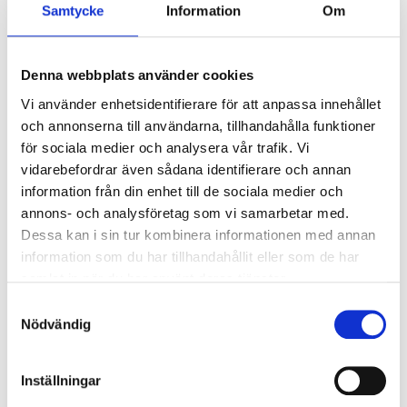
24 eller 25 oktober
Samtycke
Information
Om
Giuseppe Sinigaglia, Como
Betala 50 % idag!
Denna webbplats använder cookies
2543 SEK
Vi använder enhetsidentifierare för att anpassa innehållet
och annonserna till användarna, tillhandahålla funktioner
för sociala medier och analysera vår trafik. Vi
Visa Paket
vidarebefordrar även sådana identifierare och annan
information från din enhet till de sociala medier och
annons- och analysföretag som vi samarbetar med.
Dessa kan i sin tur kombinera informationen med annan
Serie A
information som du har tillhandahållit eller som de har
samlat in när du har använt deras tjänster.
Samtyckesval
Nödvändig
Torino FC - Como 1907
Inställningar