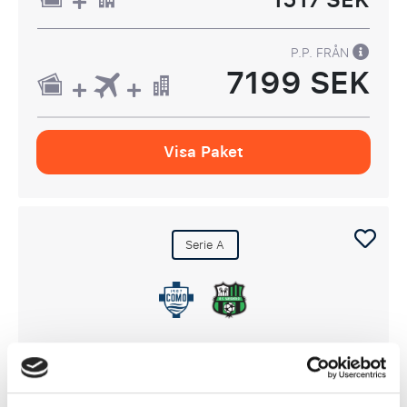
P.P. FRÅN
7199 SEK
Visa Paket
Serie A
Como 1907 - US Sassuolo