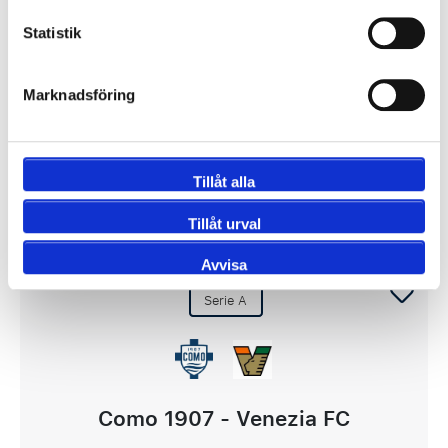
27 eller 28 eller 29 oktober
Statistik
Stadio Olimpico Grande Torino, Turin
Betala 50 % idag!
Marknadsföring
2285 SEK
Tillåt alla
Visa Paket
Tillåt urval
Avvisa
Serie A
Como 1907 - Venezia FC