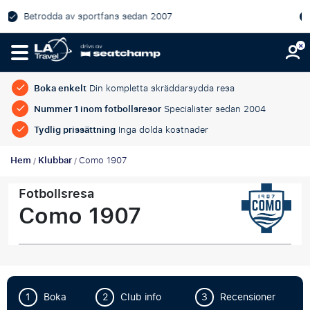
Officiella matchbiljetter med utmärkta platser – A
garanterade
Boka enkelt
Din kompletta skräddarsydda resa
Nummer 1 inom fotbollsresor
Specialister sedan 2004
Tydlig prissättning
Inga dolda kostnader
Hem
Klubbar
Como 1907
/
/
Fotbollsresa
Como 1907
1
Boka
2
Club info
3
Recensioner