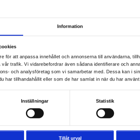
innati Bengals - Atlanta Falcons
g 8 nov.
15:30
Bekräftat datum
Information
o Santiago Bernabéu, Madrid
a 50 % idag!
cookies
gg till i favorite
e för att anpassa innehållet och annonserna till användarna, tillh
vår trafik. Vi vidarebefordrar även sådana identifierare och anna
nnons- och analysföretag som vi samarbetar med. Dessa kan i sin
har tillhandahållit eller som de har samlat in när du har använt 
Inställningar
Statistik
n paketresa genom att välja ditt eg
Tillåt urval