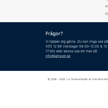
P
F
Frågor?
Vi hjälper dig gärna. Du kan ringa oss p
555 12 88 (Vardagar 09:00-12:00 & 13
17:00) eller skicka oss ett mail på:
info@latravel.se
© 2008 - 2026 | LA Travel erbjuder en one-stop-sho