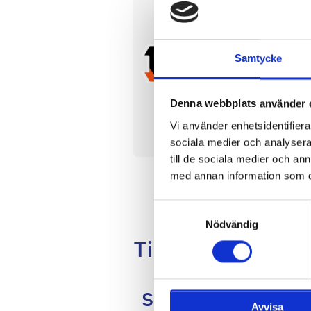
Cinc
sönda
Samtycke
Estadi
Betal
Denna webbplats använder 
NFL
Lä
Vi använder enhetsidentifierar
sociala medier och analysera 
till de sociala medier och a
med annan information som du 
Samtyckesval
Nödvändig
Till
Skräddarsy din ege
Avvisa