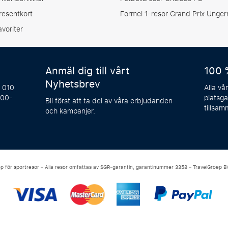
resentkort
Formel 1-resor Grand Prix Unger
avoriter
Anmäl dig till vårt
100 
Nyhetsbrev
å 010
Alla vå
:00-
platsga
Bli först att ta del av våra erbjudanden
tillsam
och kampanjer.
p för sportresor – Alla resor omfattas av SGR-garantin, garantinummer 3358 – TravelGroep 