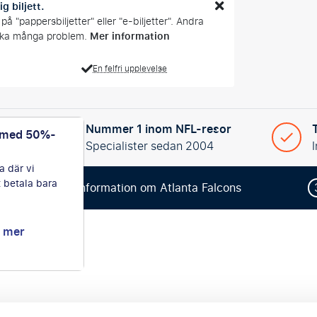
ig biljett.
å "pappersbiljetter" eller "e-biljetter". Andra
Mer information
rsaka många problem.
En felfri upplevelse
Nummer 1 inom NFL-resor
 med 50%-
dda resa
Specialister sedan 2004
a där vi
t betala bara
2
Information om Atlanta Falcons
g mer