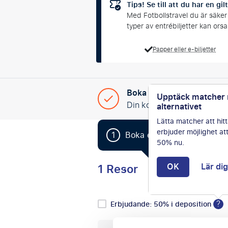
Tips! Se till att du har en gilt
Med Fotbollstravel du är säker p
typer av entrébiljetter kan o
Papper eller e-biljetter
Boka enkelt
Upptäck matcher
Din kompletta skräddarsy
alternativet
Lätta matcher att hitt
erbjuder möjlighet at
1
Boka enkelt din NFL-resa
50% nu.
1 Resor
OK
Lär di
?
Erbjudande: 50% i deposition