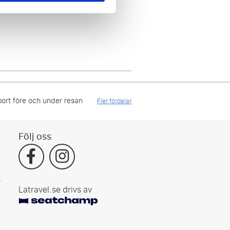
!
ort före och under resan
Fler fördelar
Följ oss
r
Latravel.se drivs av