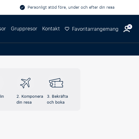
Personligt stöd före, under och efter din resa
sor
Gruppresor
Kontakt
Favoritarrangemang
din
2. Komponera
3. Bekräfta
din resa
och boka