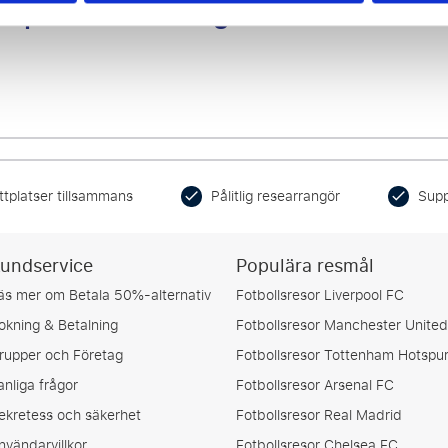
ser på matchen. Inga extra kostnader
ttplatser tillsammans
Pålitlig researrangör
Supp
undservice
Populära resmål
äs mer om Betala 50%-alternativ
Fotbollsresor Liverpool FC
okning & Betalning
Fotbollsresor Manchester United
rupper och Företag
Fotbollsresor Tottenham Hotspu
anliga frågor
Fotbollsresor Arsenal FC
ekretess och säkerhet
Fotbollsresor Real Madrid
nvändarvillkor
Fotbollsresor Chelsea FC