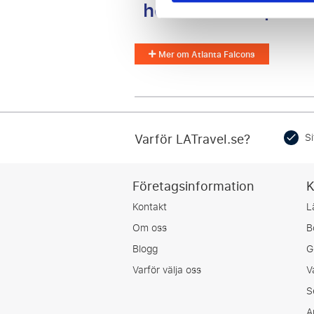
hotell och sittplat
Mer om Atlanta Falcons
Varför LATravel.se?
Si
Företagsinformation
K
Kontakt
L
Om oss
B
Blogg
G
Varför välja oss
V
S
A