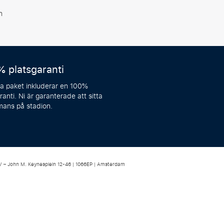
n
% platsgaranti
ra paket inkluderar en 100%
ranti. Ni är garanterade att sitta
mans på stadion.
BV – John M. Keynesplein 12-46 | 1066EP | Amsterdam