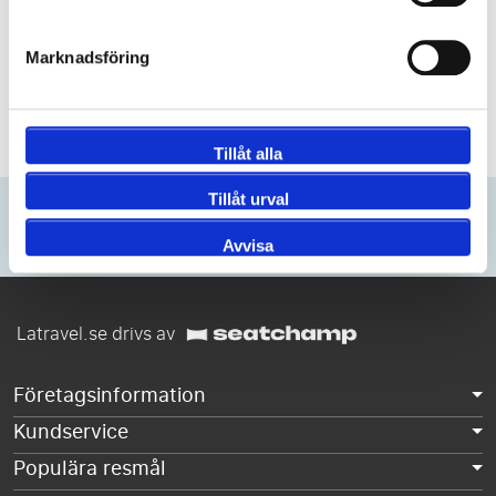
Varför LATravel.se?
Sittplatser tillsammans
Marknadsföring
Pålitlig researrangör
Support före och under resan
Fler fördelar
Tillåt alla
Tillåt urval
Anmäl dig till vårt Nyhetsbrev
Avvisa
Bli först att ta del av våra erbjudanden och kampanjer.
Latravel.se drivs av
Företagsinformation
Kundservice
Populära resmål