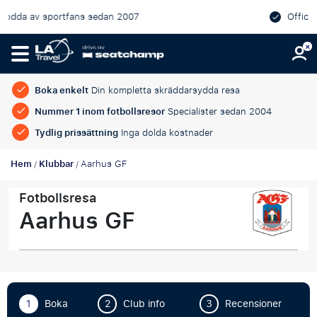
007
Officiella matchbiljetter med utmärkt
garanterade
Boka enkelt
Din kompletta skräddarsydda resa
Nummer 1 inom fotbollsresor
Specialister sedan 2004
Tydlig prissättning
Inga dolda kostnader
Hem
Klubbar
Aarhus GF
/
/
Fotbollsresa
Aarhus GF
1
Boka
2
Club info
3
Recensioner