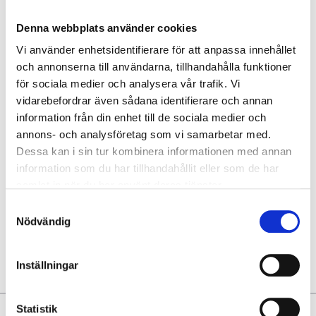
Denna webbplats använder cookies
FC Copenhagen - Aarhus GF
Vi använder enhetsidentifierare för att anpassa innehållet
och annonserna till användarna, tillhandahålla funktioner
17 eller 18 oktober
för sociala medier och analysera vår trafik. Vi
vidarebefordrar även sådana identifierare och annan
Parken, Copenhagen
information från din enhet till de sociala medier och
Betala 50 % idag!
annons- och analysföretag som vi samarbetar med.
Dessa kan i sin tur kombinera informationen med annan
1266 SEK
information som du har tillhandahållit eller som de har
samlat in när du har använt deras tjänster.
Samtyckesval
Visa Paket
Nödvändig
Inställningar
Statistik