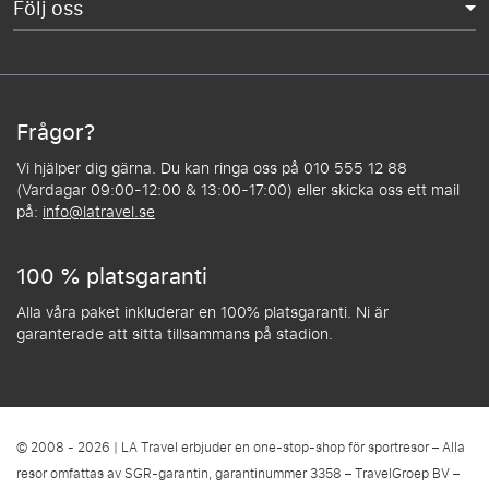
Följ oss
Frågor?
Vi hjälper dig gärna. Du kan ringa oss på 010 555 12 88
(Vardagar 09:00-12:00 & 13:00-17:00) eller skicka oss ett mail
på:
info@latravel.se
100 % platsgaranti
Alla våra paket inkluderar en 100% platsgaranti. Ni är
garanterade att sitta tillsammans på stadion.
© 2008 - 2026 | LA Travel erbjuder en one-stop-shop för sportresor – Alla
resor omfattas av SGR-garantin, garantinummer 3358 – TravelGroep BV –