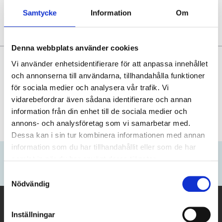
Samtycke
Information
Om
Denna webbplats använder cookies
Varför LATravel.se?
Vi använder enhetsidentifierare för att anpassa innehållet
och annonserna till användarna, tillhandahålla funktioner
Sittplatser tillsammans
för sociala medier och analysera vår trafik. Vi
Pålitlig researrangör
vidarebefordrar även sådana identifierare och annan
Support före och under resan
information från din enhet till de sociala medier och
annons- och analysföretag som vi samarbetar med.
Fler fördelar
Dessa kan i sin tur kombinera informationen med annan
information som du har tillhandahållit eller som de har
Anmäl dig till vårt Nyhetsbrev
samlat in när du har använt deras tjänster.
Bli först att ta del av våra erbjudanden och kampanjer.
Samtyckesval
Nödvändig
Latravel.se drivs av
Inställningar