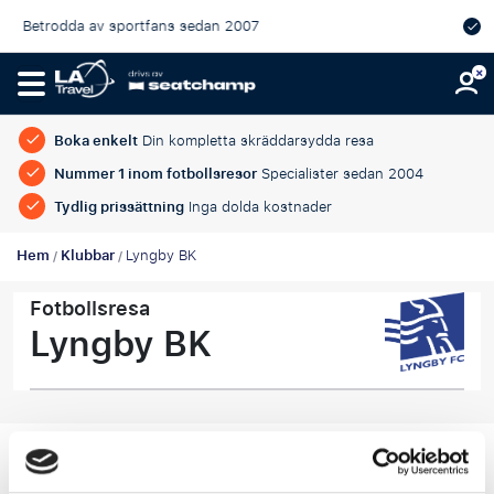
dda av sportfans sedan 2007
Officiell
garanterade
Boka enkelt
Din kompletta skräddarsydda resa
Nummer 1 inom fotbollsresor
Specialister sedan 2004
Tydlig prissättning
Inga dolda kostnader
Hem
Klubbar
Lyngby BK
/
/
Fotbollsresa
Lyngby BK
1
Boka
2
Club info
3
Recensioner