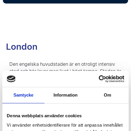
London
Den engelska huvudstaden är en otroligt intensiv
stad och här lever man livet i högt tempo. Staden är
typiskt brittisk och därför mycket konservativ och
full av gamla traditioner, samtidigt som den är full
av det nya och moderna, både inom kultur och
Samtycke
Information
Om
infrastruktur. Det är just denna kombination som
gör London till något alldeles speciellt.
Denna webbplats använder cookies
Vi använder enhetsidentifierare för att anpassa innehållet