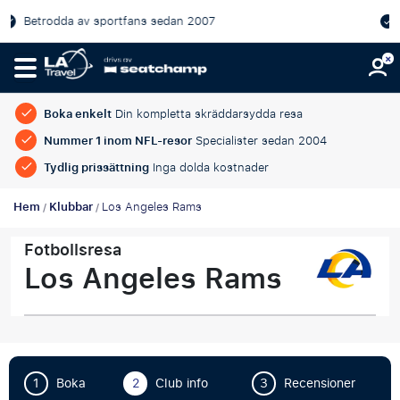
sportfans sedan 2007
Officiella matchb
garanterade
Boka enkelt
Din kompletta skräddarsydda resa
Nummer 1 inom NFL-resor
Specialister sedan 2004
Tydlig prissättning
Inga dolda kostnader
Hem
Klubbar
Los Angeles Rams
/
/
Fotbollsresa
Los Angeles Rams
1
Boka
2
Club info
3
Recensioner