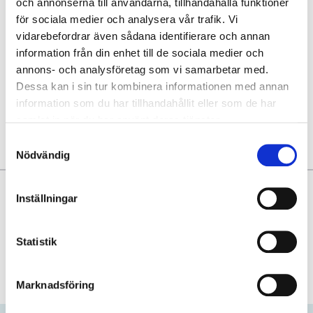
och annonserna till användarna, tillhandahålla funktioner
för sociala medier och analysera vår trafik. Vi
vidarebefordrar även sådana identifierare och annan
information från din enhet till de sociala medier och
annons- och analysföretag som vi samarbetar med.
Dessa kan i sin tur kombinera informationen med annan
information som du har tillhandahållit eller som de har
Mer om London
samlat in när du har använt deras tjänster.
Samtyckesval
Nödvändig
Varför LATravel.se?
Inställningar
Sittplatser tillsammans
Pålitlig researrangör
Statistik
Support före och under resan
Fler fördelar
Marknadsföring