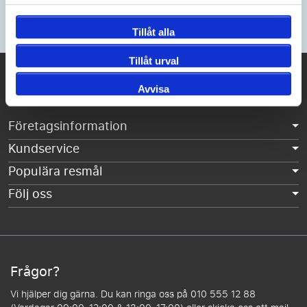
Anmäl dig till vårt Nyhetsbrev
Tillåt alla
Bli först att ta del av våra erbjudanden och kampanjer.
Tillåt urval
Latravel.se drivs av
Avvisa
Företagsinformation
Kundservice
Populära resmål
Följ oss
Frågor?
Vi hjälper dig gärna. Du kan ringa oss på 010 555 12 88