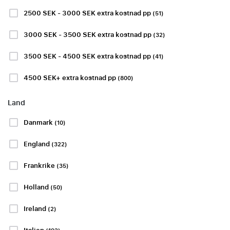
2500 SEK - 3000 SEK extra kostnad pp
(51)
3000 SEK - 3500 SEK extra kostnad pp
(32)
Ombokningstjänst
3500 SEK - 4500 SEK extra kostnad pp
(41)
4500 SEK+ extra kostnad pp
(800)
Visa mer
Land
Danmark
(10)
SERIE A
LA LIGA
England
(322)
Frankrike
(35)
Holland
(50)
Juventus FC -
Sevilla FC -
Parma Calcio
Atlético Madrid
Ireland
(2)