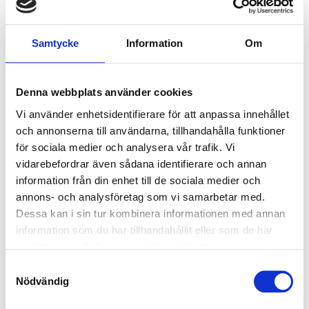
Leipzig
(17)
St. Mary's Stadium,
Pittodrie Stadium,
Southampton
Aberdeen
Lissabon
(33)
Samtycke
Information
Om
P.P. FRÅN
P.P. FRÅN
Liverpool
(39)
3293 SEK
2092 SEK
London
(164)
Denna webbplats använder cookies
P.P. FRÅN
P.P. FRÅN
8122 SEK
7709 SEK
Vi använder enhetsidentifierare för att anpassa innehållet
Lyon
(17)
och annonserna till användarna, tillhandahålla funktioner
Visa Paket
Visa Paket
Madrid
(59)
för sociala medier och analysera vår trafik. Vi
vidarebefordrar även sådana identifierare och annan
Manchester
(38)
information från din enhet till de sociala medier och
PREMIER LEAGUE
PREMIER LEAGUE
annons- och analysföretag som vi samarbetar med.
Milano
(40)
Dessa kan i sin tur kombinera informationen med annan
information som du har tillhandahållit eller som de har
München
(18)
samlat in när du har använt deras tjänster.
Sunderland
Leeds United -
Neapel
(19)
Samtyckesval
AFC - Fulham
Brentford FC
Nödvändig
Nice
(16)
FC