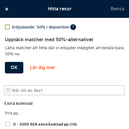
×
Officiella matchbiljetter med utmärkta platser – Alltid
Hitta resor
Rensa
garanterade
?
Erbjudande: 50% i deposition
Upptäck matcher med 50%-alternativet
Erbjudanden
Lätta matcher att hitta där vi erbjuder möjlighet att betala bara
HITTA DIN FAVORIT
Klubb
50% nu.
FOTBOLLSRESA
OK
Lär dig mer
Period
Sortera efter:
Filters
Extra kostnad
Pris pp:
Fotbollsresor
Formel
NFL-
1-resor
resor
0 - 2500 SEK extra kostnad pp
(118)