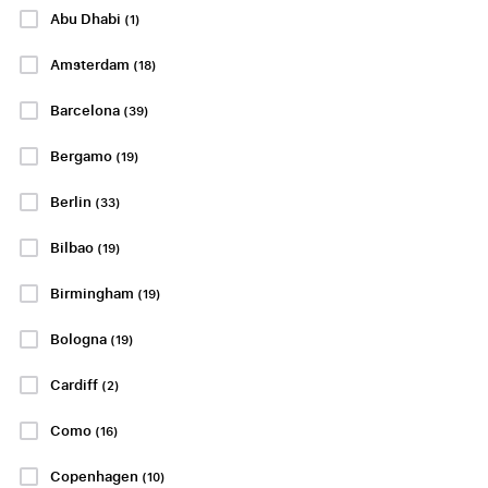
Abu Dhabi
(1)
29 eller 30 augusti
29 eller 30 augusti
Feyenoord Stadium,
Celtic Park, Glasgow
Amsterdam
(18)
Rotterdam
Barcelona
(39)
P.P. FRÅN
3187 SEK
P.P. FRÅN
2576 SEK
Bergamo
(19)
Berlin
(33)
Visa Paket
Visa Paket
Bilbao
(19)
LIGUE 1
Birmingham
(19)
Bologna
(19)
Cardiff
(2)
Benfica -
Olympique
Estoril Praia
Como
(16)
Lyonnais - Le
29 eller 30 augusti
Havre AC
Copenhagen
(10)