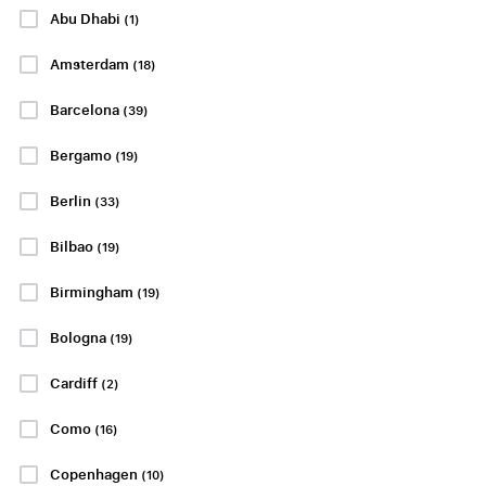
Abu Dhabi
(1)
lördag 22 aug.
19:30
lördag 22 aug.
21:30
Amsterdam
BEKRÄFTAT DATUM
BEKRÄFTAT DATUM
(18)
Estadio Mestalla,
RCDE Stadium,
Valencia
Barcelona
Barcelona
(39)
Bergamo
(19)
P.P. FRÅN
P.P. FRÅN
1588 SEK
3928 SEK
Berlin
(33)
P.P. FRÅN
P.P. FRÅN
6647 SEK
7815 SEK
Bilbao
(19)
Visa Paket
Visa Paket
Birmingham
(19)
Bologna
(19)
SCOTTISH PREMIERSHIP
Cardiff
(2)
Como
(16)
Sporting CP -
Copenhagen
(10)