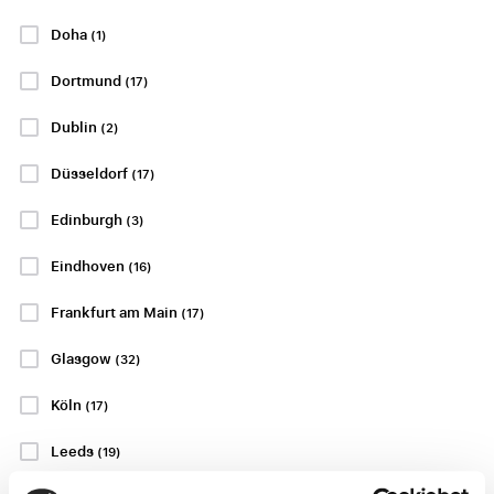
FC Alverca
Rangers FC -
St. Mirren
Doha
(1)
22 eller 23 augusti
Estádio José Alvalade,
22 eller 23 augusti
Dortmund
(17)
Lissabon
Ibrox Stadion, Glasgow
Dublin
(2)
P.P. FRÅN
2131 SEK
P.P. FRÅN
3068 SEK
Düsseldorf
(17)
P.P. FRÅN
7010 SEK
Edinburgh
(3)
Eindhoven
(16)
Visa Paket
Visa Paket
Frankfurt am Main
(17)
EREDIVISIE
LA LIGA
Glasgow
(32)
Köln
(17)
Leeds
(19)
PSV - FC
Rayo Vallecano