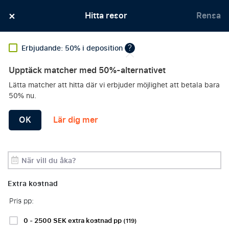
×
Officiella matchbiljetter med utmärkta platser 
Hitta resor
Rensa
garanterade
?
Erbjudande: 50% i deposition
Upptäck matcher med 50%-alternativet
Erbjudanden
Lätta matcher att hitta där vi erbjuder möjlighet att betala bara
HITTA DIN FAVORIT
Klubb
50% nu.
FOTBOLLSRESA
OK
Lär dig mer
Period
Sortera efter:
Filters
Extra kostnad
Pris pp:
Fotbollsresor
Formel
NFL-
1-resor
resor
0 - 2500 SEK extra kostnad pp
(119)