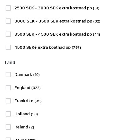
2500 SEK - 3000 SEK extra kostnad pp
(51)
3000 SEK - 3500 SEK extra kostnad pp
(32)
Ombokningstjänst
3500 SEK - 4500 SEK extra kostnad pp
(44)
4500 SEK+ extra kostnad pp
(797)
Visa mer
Land
Danmark
(10)
LA LIGA
SERIE A
England
(322)
Frankrike
(35)
Holland
(50)
Athletic Bilbao
Inter Milan -
- Sevilla FC
AC Monza
Ireland
(2)