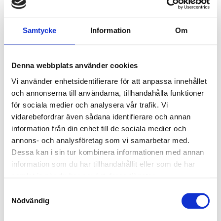
Leipzig
(17)
Groningen
- Deportivo
Alavés
Lissabon
(33)
22 eller 23 augusti
Samtycke
Information
Om
22 eller 23 augusti
Philips Stadium,
Liverpool
(39)
Eindhoven
Estadio de Vallecas,
Madrid
London
(164)
Denna webbplats använder cookies
P.P. FRÅN
2278 SEK
Vi använder enhetsidentifierare för att anpassa innehållet
P.P. FRÅN
Lyon
(17)
3291 SEK
och annonserna till användarna, tillhandahålla funktioner
P.P. FRÅN
6355 SEK
Madrid
för sociala medier och analysera vår trafik. Vi
(59)
P.P. FRÅN
7670 SEK
vidarebefordrar även sådana identifierare och annan
Manchester
(38)
information från din enhet till de sociala medier och
annons- och analysföretag som vi samarbetar med.
Visa Paket
Visa Paket
Milano
(40)
Dessa kan i sin tur kombinera informationen med annan
information som du har tillhandahållit eller som de har
München
(18)
PREMIER LEAGUE
BYGG DIN EGEN RESA
samlat in när du har använt deras tjänster.
Neapel
(19)
Samtyckesval
Nödvändig
Nice
(16)