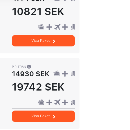
10821 SEK
Visa Paket
P.P. FRÅN
14930 SEK
19742 SEK
Visa Paket