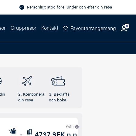
Personligt stöd före, under och efter din resa
sor
Gruppresor
Kontakt
Favoritarrangemang
 din
2. Komponera
3. Bekräfta
din resa
och boka
från
4737 SEK p.p.
+