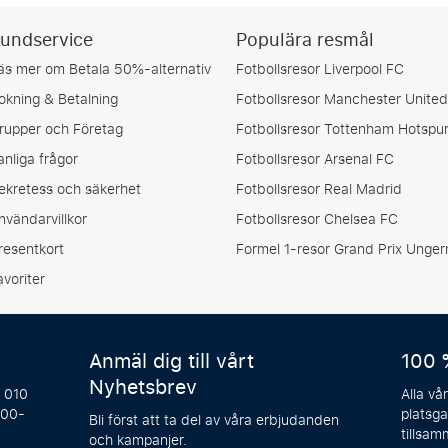
undservice
Populära resmål
äs mer om Betala 50%-alternativ
Fotbollsresor Liverpool FC
okning & Betalning
Fotbollsresor Manchester United
rupper och Företag
Fotbollsresor Tottenham Hotspu
anliga frågor
Fotbollsresor Arsenal FC
ekretess och säkerhet
Fotbollsresor Real Madrid
nvändarvillkor
Fotbollsresor Chelsea FC
resentkort
Formel 1-resor Grand Prix Unger
avoriter
Anmäl dig till vårt
100 
Nyhetsbrev
å 010
Alla vå
:00-
platsga
Bli först att ta del av våra erbjudanden
tillsam
och kampanjer.