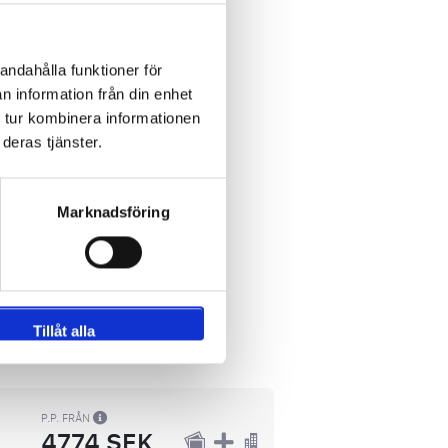
andahålla funktioner för
n information från din enhet
 tur kombinera informationen
deras tjänster.
Marknadsföring
Tillåt alla
P.P. FRÅN
4774 SEK