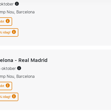
1 oktober
amp Nou, Barcelona
bbt
% idag!
elona - Real Madrid
5 oktober
amp Nou, Barcelona
bbt
% idag!