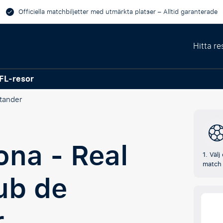
Officiella matchbiljetter med utmärkta platser – Alltid garanterade
Hitta re
FL-resor
tander
ona - Real
1. Välj
match
ub de
r