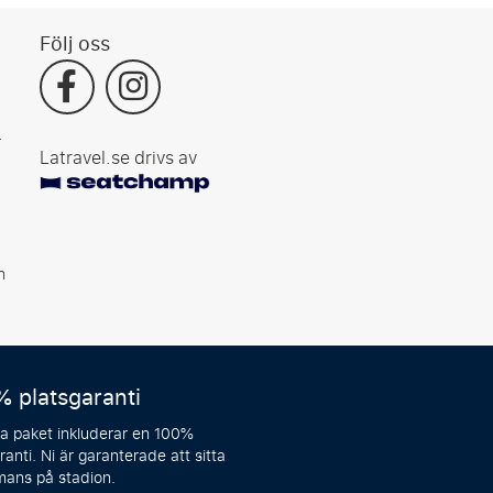
Följ oss
r
Latravel.se drivs av
n
% platsgaranti
ra paket inkluderar en 100%
ranti. Ni är garanterade att sitta
mans på stadion.