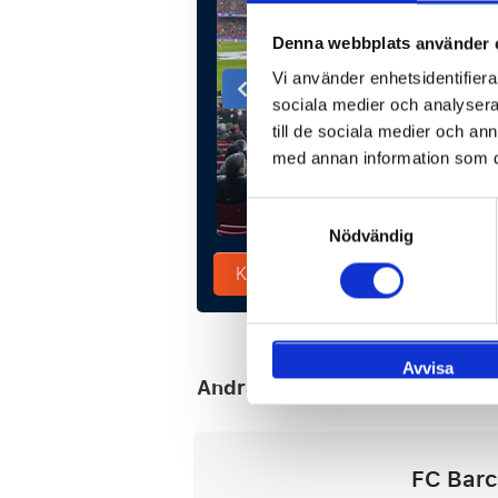
Denna webbplats använder 
Vi använder enhetsidentifierar
sociala medier och analysera 
till de sociala medier och a
med annan information som du 
Samtyckesval
Nödvändig
Komponera din resa
Avvisa
Andra matcher du kanske gill
FC Barc