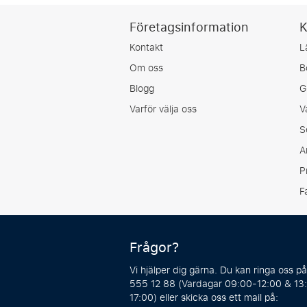
Företagsinformation
K
Kontakt
L
Om oss
B
Blogg
G
Varför välja oss
V
S
A
P
F
Frågor?
Vi hjälper dig gärna. Du kan ringa oss p
555 12 88 (Vardagar 09:00-12:00 & 13
17:00) eller skicka oss ett mail på: