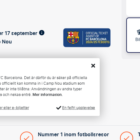
ller 17 september
Bi
p Nou
l FC Barcelona. Det är därför du är säker på officiella
 du officiellt kan komma in i Camp Nou stadium som
tter är inte tillåtna: Användningen av andra typer
es och nekas entré.
Mer information.
En felfri upplevelse
 eller e-biljetter
Nummer 1 inom fotbollsresor