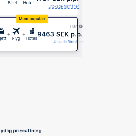
Biljett
Hotell
Utökade förmåner
Mest populärt
från
9463 SEK p.p.
+
+
ljett
Flyg
Hotell
Utökade förmåner
Tydlig prissättning