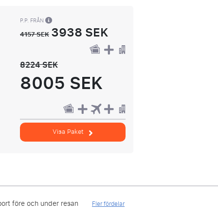
P.P. FRÅN
3938 SEK
4157 SEK
8224 SEK
8005 SEK
Visa Paket
ort före och under resan
Fler fördelar