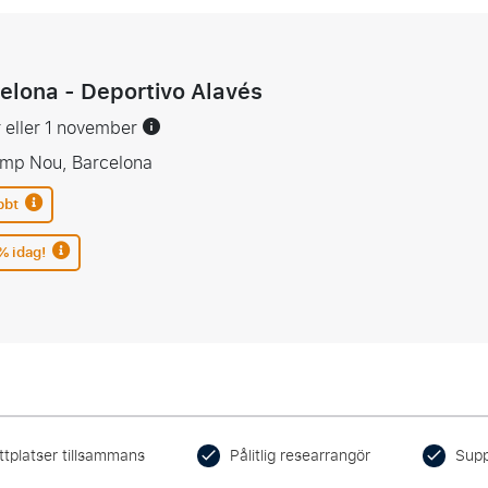
elona - Deportivo Alavés
 eller 1 november
amp Nou, Barcelona
bbt
% idag!
ttplatser tillsammans
Pålitlig researrangör
Supp