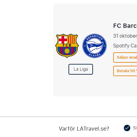
FC Barc
31 oktober
Spotify C
Säljer sna
La Liga
Betala 50 
Varför LATravel.se?
Si