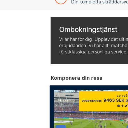
Din kompletta skräddarsy
Ombokningstjänst
Vi är här för dig. Upplev det ult
erbjudanden. Vi har allt: matchbi
förstklassiga personliga service
Komponera din resa
P.P. FR
9463 SEK p
9792 SEK p.p.