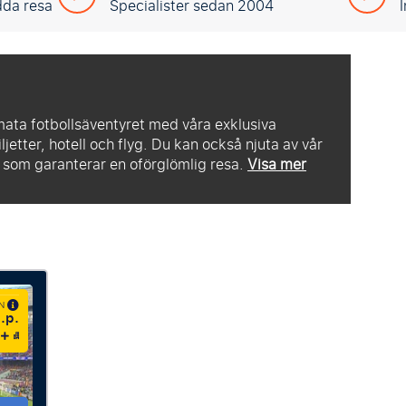
dda resa
Specialister sedan 2004
imata fotbollsäventyret med våra exklusiva
ljetter, hotell och flyg. Du kan också njuta av vår
, som garanterar en oförglömlig resa.
Visa mer
ÅN
.p.