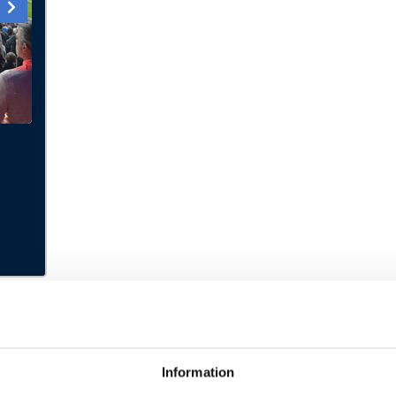
Tribuna
. FRÅN
K p.p.
Information