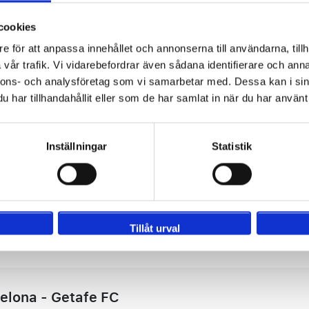
Avgång: mån. 14 september 2026
Hemresa: fre. 18 september 2026
cookies
Sittplatser för eventet
Inga bokningsavgifter
e för att anpassa innehållet och annonserna till användarna, tillh
vår trafik. Vi vidarebefordrar även sådana identifierare och anna
4 nätter
nnons- och analysföretag som vi samarbetar med. Dessa kan i sin
har tillhandahållit eller som de har samlat in när du har använt 
Inställningar
Statistik
Tillåt urval
ar:
elona - Getafe FC