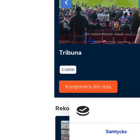
Tribuna
3 nätter
Komponera din resa
Rekommenderade paket
P.P
10404 SE
Samtycke
10734 SEK p.p.