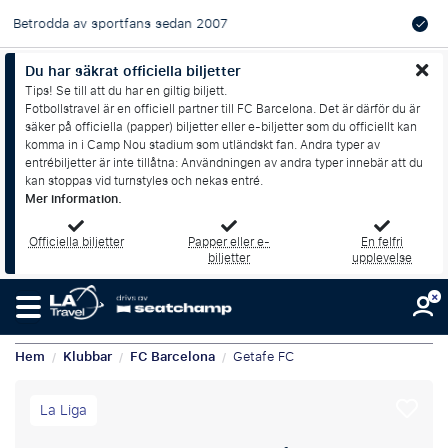
Officiella matchbiljetter med utmärkta platser – Alltid
Du har säkrat officiella biljetter
garanterade
Tips! Se till att du har en giltig biljett.
Fotbollstravel är en officiell partner till FC Barcelona. Det är därför du är
säker på officiella (papper) biljetter eller e-biljetter som du officiellt kan
komma in i Camp Nou stadium som utländskt fan. Andra typer av
entrébiljetter är inte tillåtna: Användningen av andra typer innebär att du
kan stoppas vid turnstyles och nekas entré.
Mer information.
Officiella biljetter
Papper eller e-
En felfri
biljetter
upplevelse
Hem
Klubbar
FC Barcelona
Getafe FC
/
/
/
La Liga