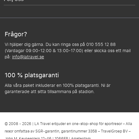
Frågor?
Vi hjälper dig gärna. Du kan ringa oss på 010 555 12 88
(Vardagar 09:00-12:00 & 13:00-17:00) eller skicka oss ett mail
på:
info@latravel.se
100 % platsgaranti
Alla våra paket inkluderar en 100% platsgaranti. Ni är
garanterade att sitta tillsammans på stadion.
© 2008 - 2026 | LA Travel erbjuder en one-stop-shop för sportresor – Alla
resor omfattas av SGR-garantin, garantinummer 3358 – TravelGroep BV –
John M. Keynesplein 12-46 | 1066EP | Amsterdam