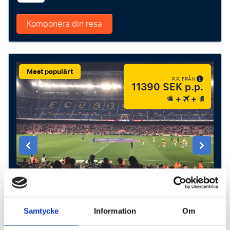
Komponera din resa
Mest populärt
P.P. FRÅN
11390 SEK p.p.
Samtycke
Information
Om