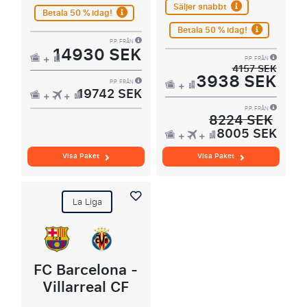
Säljer snabbt
Betala 50 % idag!
Betala 50 % idag!
P.P. FRÅN
14930 SEK
P.P. FRÅN
4157 SEK
3938 SEK
P.P. FRÅN
19742 SEK
P.P. FRÅN
8224 SEK
8005 SEK
Visa Paket
Visa Paket
La Liga
FC Barcelona -
Villarreal CF