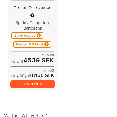
21 eller 22 november
Spotify Camp Nou,
Barcelona
Säljer snabbt
Betala 50 % idag!
P.P. FRÅN
4539 SEK
P.P. FRÅN
8160 SEK
Visa Paket
Varför LATravel.se?