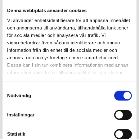
Lateral
Denna webbplats använder cookies
Vi använder enhetsidentifierare för att anpassa innehållet
2 nätter
och annonserna till användarna, tillhandahålla funktioner
för sociala medier och analysera vår trafik. Vi
Komponera din resa
vidarebefordrar även sådana identifierare och annan
information från din enhet till de sociala medier och
annons- och analysföretag som vi samarbetar med.
Dessa kan i sin tur kombinera informationen med annan
P.P. FRÅN
information som du har tillhandahållit eller som de har
11516 SEK p.p.
samlat in när du har använt deras tjänster.
Samtyckesval
Nödvändig
Inställningar
Statistik