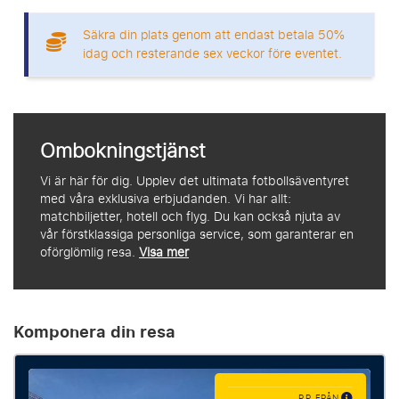
Säkra din plats genom att endast betala 50%
idag och resterande sex veckor före eventet.
Ombokningstjänst
Vi är här för dig. Upplev det ultimata fotbollsäventyret
med våra exklusiva erbjudanden. Vi har allt:
matchbiljetter, hotell och flyg. Du kan också njuta av
vår förstklassiga personliga service, som garanterar en
oförglömlig resa.
Visa mer
Komponera din resa
P.P. FRÅN