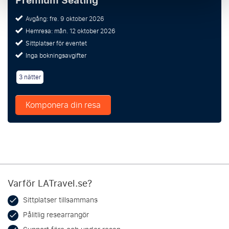
Premium Seating
Avgång: fre. 9 oktober 2026
Hemresa: mån. 12 oktober 2026
Sittplatser för eventet
Inga bokningsavgifter
3 nätter
Komponera din resa
Varför LATravel.se?
Sittplatser tillsammans
Pålitlig researrangör