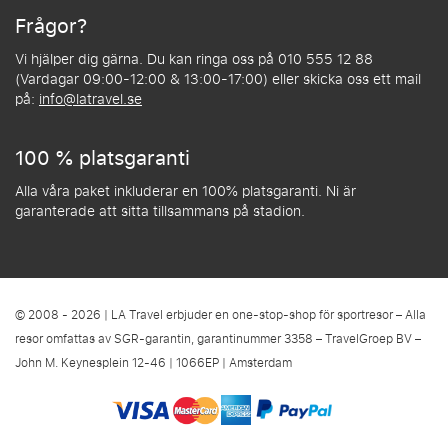
Frågor?
Vi hjälper dig gärna. Du kan ringa oss på 010 555 12 88
(Vardagar 09:00-12:00 & 13:00-17:00) eller skicka oss ett mail
på:
info@latravel.se
100 % platsgaranti
Alla våra paket inkluderar en 100% platsgaranti. Ni är
garanterade att sitta tillsammans på stadion.
© 2008 - 2026 | LA Travel erbjuder en one-stop-shop för sportresor – Alla
resor omfattas av SGR-garantin, garantinummer 3358 – TravelGroep BV –
John M. Keynesplein 12-46 | 1066EP | Amsterdam