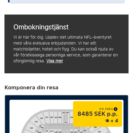
Ombokningstjänst
Vi är här för dig. Upplev det ultimata NFL-äventyret
med våra exklusiva erbjudanden. Vi har allt:
matchbiljetter, hotell och flyg. Du kan också njuta av
vår förstklassiga personliga service, som garanterar en
oförglömlig resa.
Visa mer
Komponera din resa
P.P. FRÅN
8485 SEK p.p.