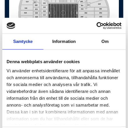
Samtycke
Information
Om
Denna webbplats använder cookies
Premium Seating
Vi använder enhetsidentifierare för att anpassa innehållet
Premiumplatser, sektion 301/302
och annonserna till användarna, tillhandahålla funktioner
Tillgång till lounge
för sociala medier och analysera vår trafik. Vi
Lätt tilltugg före matchen
vidarebefordrar även sådana identifierare och annan
Dryck i halvtid ingår
information från din enhet till de sociala medier och
annons- och analysföretag som vi samarbetar med.
1 natt
Dessa kan i sin tur kombinera informationen med annan
information som du har tillhandahållit eller som de har
Komponera din resa
samlat in när du har använt deras tjänster.