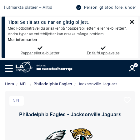
Personligt stöd före, under och efter din resa
Tips! Se till att du har en giltig biljett.
Med Fotbollstravel du är säker på "pappersbiljetter" eller "e-biljetter".
Andra typer av entrébiljetter kan orsaka många problem.
Mer information
Papper eller e-biljetter
En felfri upplevelse
Hem
NFL
Philadelphia Eagles
Jacksonville Jaguars
/
/
/
NFL
Philadelphia Eagles - Jacksonville Jaguars