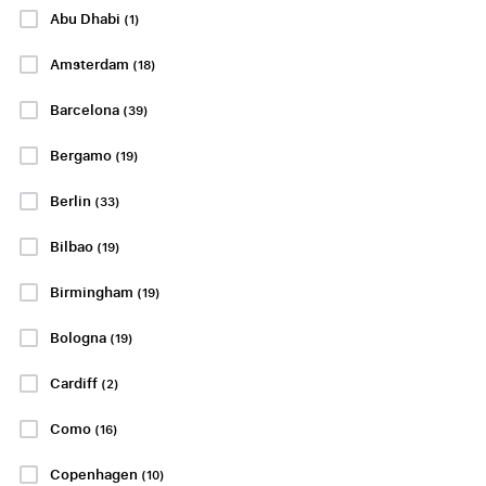
Barcelona
Real Sociedad
Abu Dhabi
(1)
19 eller 20 september
19 eller 20 september
Amsterdam
(18)
Estadio Ramón Sánchez
Estadio Mestalla,
Barcelona
Pizjuán, Sevilla
Valencia
(39)
Bergamo
(19)
P.P. FRÅN
P.P. FRÅN
5084 SEK
2528 SEK
Berlin
(33)
P.P. FRÅN
P.P. FRÅN
10153 SEK
6922 SEK
Bilbao
(19)
Birmingham
(19)
Visa Paket
Visa Paket
Bologna
(19)
LA LIGA
LA LIGA
Cardiff
(2)
Como
(16)
Copenhagen
(10)