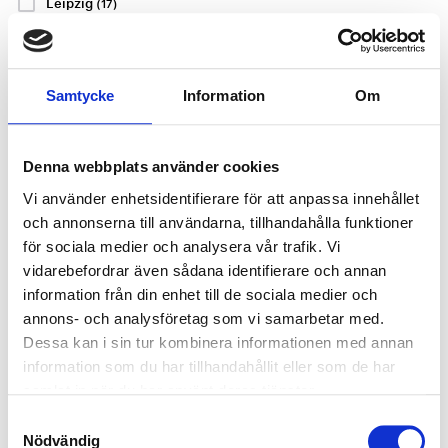
Leipzig
(17)
Celtic FC -
Everton FC -
Lissabon
(33)
Rangers
Ipswich Town
Liverpool
(39)
FC
Samtycke
Information
Om
19 eller 20 september
Celtic Park, Glasgow
London
(164)
19 eller 20 september
Denna webbplats använder cookies
Lyon
(17)
P.P. FRÅN
Hill Dickinson Stadium,
10003 SEK
Liverpool
Vi använder enhetsidentifierare för att anpassa innehållet
Madrid
(59)
och annonserna till användarna, tillhandahålla funktioner
P.P. FRÅN
14406 SEK
för sociala medier och analysera vår trafik. Vi
P.P. FRÅN
Manchester
3853 SEK
(38)
vidarebefordrar även sådana identifierare och annan
information från din enhet till de sociala medier och
Milano
(40)
P.P. FRÅN
6676 SEK
annons- och analysföretag som vi samarbetar med.
München
(18)
Dessa kan i sin tur kombinera informationen med annan
Visa Paket
Visa Paket
information som du har tillhandahållit eller som de har
Neapel
(19)
samlat in när du har använt deras tjänster.
Nice
Samtyckesval
(16)
BUNDESLIGA
PREMIER LEAGUE
Nödvändig