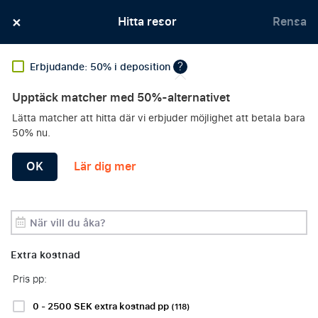
×
Officiella matchbiljetter med utmärkta platser – Alltid
Hitta resor
Rensa
garanterade
?
Erbjudande: 50% i deposition
Upptäck matcher med 50%-alternativet
Erbjudanden
Lätta matcher att hitta där vi erbjuder möjlighet att betala bara
HITTA DIN FAVORIT
Klubb
50% nu.
FOTBOLLSRESA
OK
Lär dig mer
Period
Sortera efter:
Filters
Extra kostnad
Pris pp:
Fotbollsresor
Formel
NFL-
1-resor
resor
0 - 2500 SEK extra kostnad pp
(118)