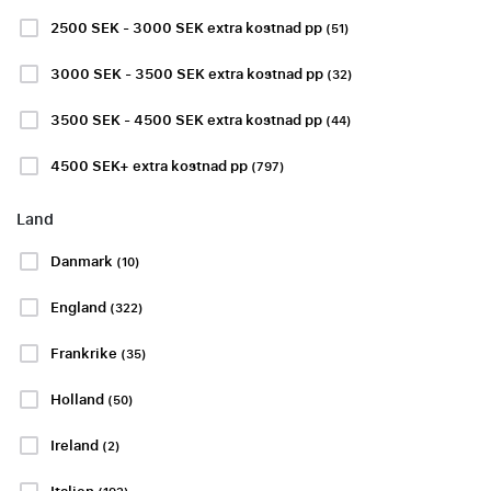
2500 SEK - 3000 SEK extra kostnad pp
(51)
3000 SEK - 3500 SEK extra kostnad pp
(32)
Ombokningstjänst
3500 SEK - 4500 SEK extra kostnad pp
(44)
4500 SEK+ extra kostnad pp
(797)
Visa mer
Land
Danmark
(10)
PREMIER LEAGUE
EFL CHAMPIONSHIP
England
(322)
Frankrike
(35)
Holland
(50)
Brentford FC -
Queens Park
Chelsea FC
Rangers -
Ireland
(2)
Preston