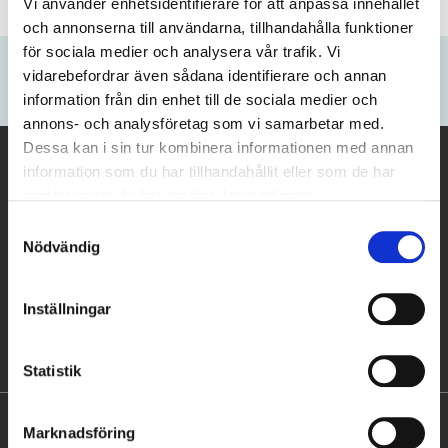
Fler fördelar
Vi använder enhetsidentifierare för att anpassa innehållet
och annonserna till användarna, tillhandahålla funktioner
för sociala medier och analysera vår trafik. Vi
Anmäl dig till vårt Nyhetsbrev
vidarebefordrar även sådana identifierare och annan
information från din enhet till de sociala medier och
Bli först att ta del av våra erbjudanden och kampanjer.
annons- och analysföretag som vi samarbetar med.
Dessa kan i sin tur kombinera informationen med annan
Latravel.se drivs av
information som du har tillhandahållit eller som de har
samlat in när du har använt deras tjänster.
Företagsinformation
Samtyckesval
Nödvändig
Kundservice
Populära resmål
Inställningar
Följ oss
Statistik
Marknadsföring
Frågor?