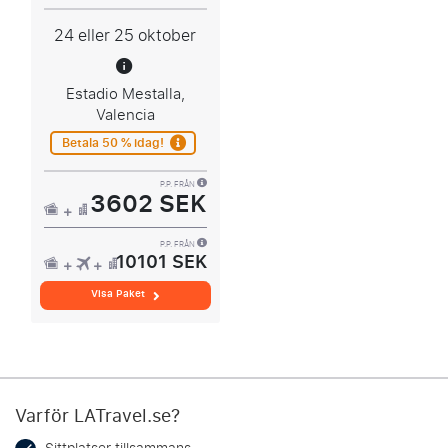
24 eller 25 oktober
Estadio Mestalla,
Valencia
Betala 50 % idag!
P.P. FRÅN
3602 SEK
P.P. FRÅN
10101 SEK
Visa Paket
Varför LATravel.se?