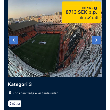
P.P. FRÅN
8713 SEK p.p.
Kategori 3
Kortsidan tredje eller fjärde raden
2 nätter