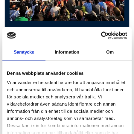
Kategori 2
Kortsidan första eller andra raden
Samtycke
Information
Om
2 nätter
Komponera din resa
Denna webbplats använder cookies
Vi använder enhetsidentifierare för att anpassa innehållet
och annonserna till användarna, tillhandahålla funktioner
för sociala medier och analysera vår trafik. Vi
P.P. FRÅN
9850 SEK p.p.
vidarebefordrar även sådana identifierare och annan
information från din enhet till de sociala medier och
annons- och analysföretag som vi samarbetar med.
Dessa kan i sin tur kombinera informationen med annan
information som du har tillhandahållit eller som de har