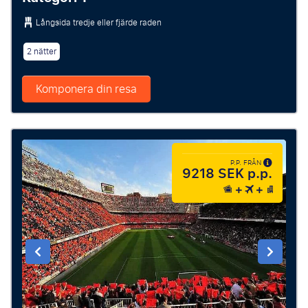
Långsida tredje eller fjärde raden
2 nätter
Komponera din resa
P.P. FRÅN
9218 SEK p.p.