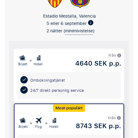
Estadio Mestalla, Valencia
5 eller 6 september
2 nätter (
minimivistelse
)
från
+
4640 SEK p.p.
Biljett
Hotell
Ombokningstjänst
24/7 direkt personlig service
Mest populärt
från
+
+
8743 SEK p.p.
Biljett
Flyg
Hotell