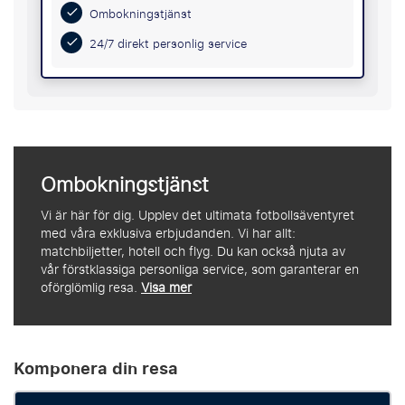
Ombokningstjänst
24/7 direkt personlig service
Ombokningstjänst
Vi är här för dig. Upplev det ultimata fotbollsäventyret
med våra exklusiva erbjudanden. Vi har allt:
matchbiljetter, hotell och flyg. Du kan också njuta av
vår förstklassiga personliga service, som garanterar en
oförglömlig resa.
Visa mer
Komponera din resa