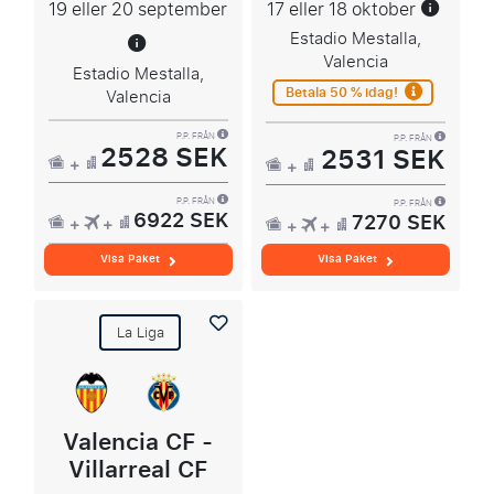
19 eller 20 september
17 eller 18 oktober
Estadio Mestalla,
Valencia
Estadio Mestalla,
Betala 50 % idag!
Valencia
P.P. FRÅN
P.P. FRÅN
2528 SEK
2531 SEK
P.P. FRÅN
P.P. FRÅN
6922 SEK
7270 SEK
Visa Paket
Visa Paket
La Liga
Valencia CF -
Villarreal CF