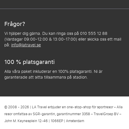
Frågor?
Vi hjälper dig gärna. Du kan ringa oss på 010 555 12 88
(Vardagar 09:00-12:00 & 13:00-17:00) eller skicka oss ett mail
på:
info@latravel.se
100 % platsgaranti
Alla våra paket inkluderar en 100% platsgaranti. Ni är
garanterade att sitta tillsammans på stadion.
© 2008 - 2026 | LA Travel erbjuder en one-stop-shop för sportresor – Alla
resor omfattas av SGR-garantin, garantinummer 3358 – TravelGroep BV –
John M. Keynesplein 12-46 | 1066EP | Amsterdam