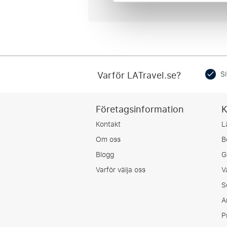
Varför LATravel.se?
Si
Företagsinformation
K
Kontakt
L
Om oss
B
Blogg
G
Varför välja oss
V
S
A
P