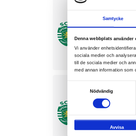
Samtycke
Sportin
22 eller 2
Denna webbplats använder 
Estádio Jo
Vi använder enhetsidentifierar
sociala medier och analysera 
till de sociala medier och a
med annan information som du 
Samtyckesval
Nödvändig
Sportin
5 eller 6 
Estádio Jo
Avvisa