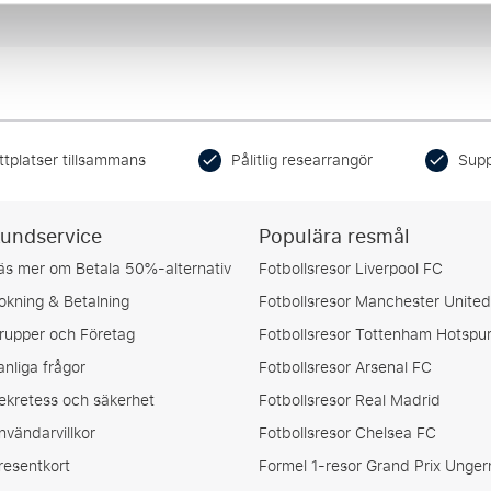
ttplatser tillsammans
Pålitlig researrangör
Supp
undservice
Populära resmål
äs mer om Betala 50%-alternativ
Fotbollsresor Liverpool FC
okning & Betalning
Fotbollsresor Manchester United
rupper och Företag
Fotbollsresor Tottenham Hotspu
anliga frågor
Fotbollsresor Arsenal FC
ekretess och säkerhet
Fotbollsresor Real Madrid
nvändarvillkor
Fotbollsresor Chelsea FC
resentkort
Formel 1-resor Grand Prix Unger