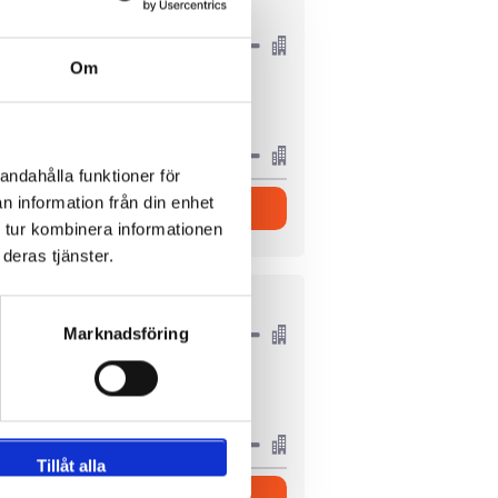
P.P. FRÅN
2131 SEK
Om
7010 SEK
andahålla funktioner för
n information från din enhet
Visa Paket
 tur kombinera informationen
deras tjänster.
P.P. FRÅN
2534 SEK
Marknadsföring
6283 SEK
Tillåt alla
Visa Paket