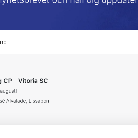
 nyhetsbrevet och håll dig uppdat
ar:
 CP - Vitoria SC
 augusti
sé Alvalade, Lissabon