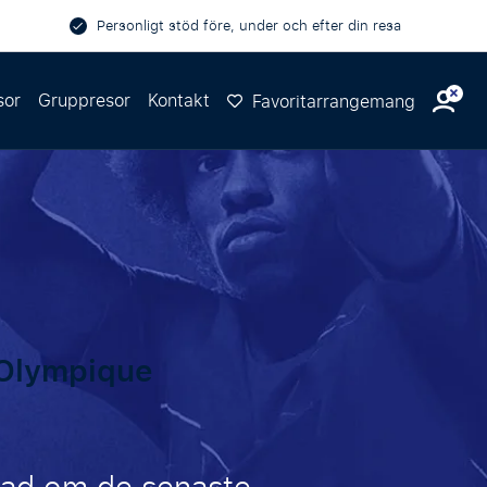
Personligt stöd före, under och efter din resa
sor
Gruppresor
Kontakt
Favoritarrangemang
 Olympique