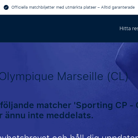
Officiella matchbiljetter med utmärkta platser – Alltid garanterade
Hitta re
Olympique Marseille (CL)
 följande matcher 'Sporting CP -
ar ännu inte meddelats.