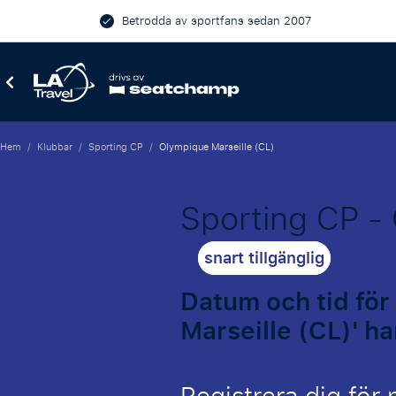
Betrodda av sportfans sedan 2007
Hem
/
Klubbar
/
Sporting CP
/
Olympique Marseille (CL)
Sporting CP - 
snart tillgänglig
Datum och tid för
Marseille (CL)' h