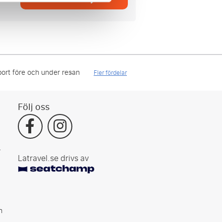
ort före och under resan
Fler fördelar
Följ oss
r
Latravel.se drivs av
n