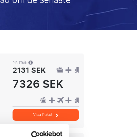
erad om de senaste
P.P. FRÅN
2131 SEK
7326 SEK
Visa Paket