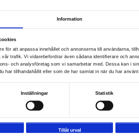
Information
g CP - FC Alverca
3 augusti
cookies
sé Alvalade, Lissabon
e för att anpassa innehållet och annonserna till användarna, tillh
vår trafik. Vi vidarebefordrar även sådana identifierare och anna
nnons- och analysföretag som vi samarbetar med. Dessa kan i sin
har tillhandahållit eller som de har samlat in när du har använt 
Inställningar
Statistik
g CP - CD Nacional de Madeira
september
sé Alvalade, Lissabon
Tillåt urval