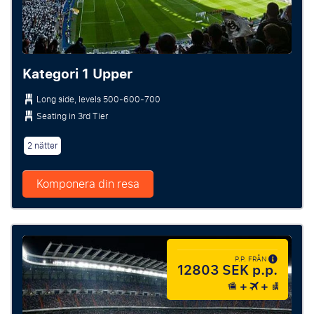
Kategori 1 Upper
Long side, levels 500-600-700
Seating in 3rd Tier
2 nätter
Komponera din resa
P.P. FRÅN
12803 SEK p.p.