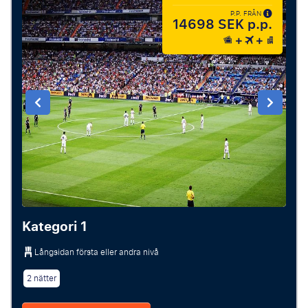
P.P. FRÅN
14698 SEK p.p.
Kategori 1
Långsidan första eller andra nivå
2 nätter