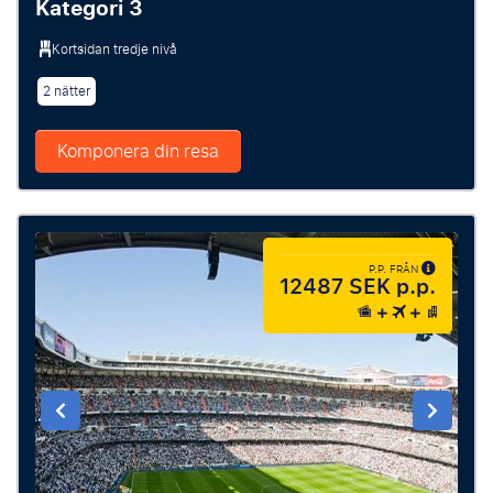
Kategori 3
Kortsidan tredje nivå
2 nätter
Komponera din resa
P.P. FRÅN
12487 SEK p.p.