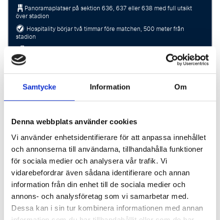
Panoramaplatser på sektion 636, 637 eller 638 med full utsikt
över stadion
Hospitality börjar två timmar före matchen, 500 meter från
stadion
Fri bar
Autentiska matstationer (olika matkoncept)
Samtycke
Information
Om
2 nätter
Komponera din resa
Denna webbplats använder cookies
Vi använder enhetsidentifierare för att anpassa innehållet
och annonserna till användarna, tillhandahålla funktioner
för sociala medier och analysera vår trafik. Vi
P.P. FRÅN
vidarebefordrar även sådana identifierare och annan
15961 SEK p.p.
information från din enhet till de sociala medier och
annons- och analysföretag som vi samarbetar med.
Dessa kan i sin tur kombinera informationen med annan
information som du har tillhandahållit eller som de har