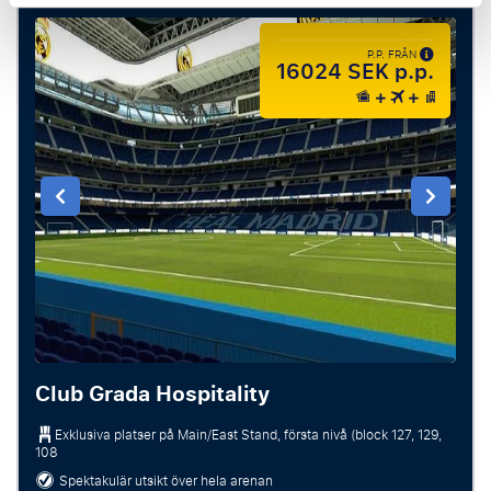
P.P. FRÅN
16024 SEK p.p.
Club Grada Hospitality
Exklusiva platser på Main/East Stand, första nivå (block 127, 129,
108
Spektakulär utsikt över hela arenan