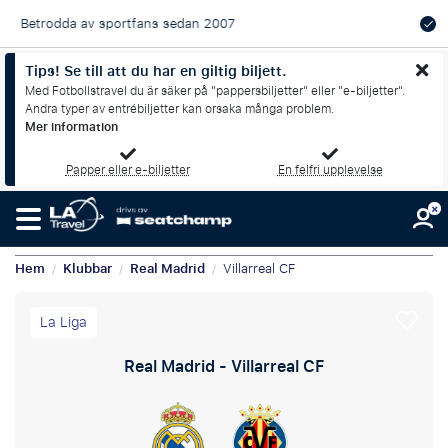
Officiella matchbiljetter med utmärkta platser – Alltid
Tips! Se till att du har en giltig biljett.
garanterade
Med Fotbollstravel du är säker på "pappersbiljetter" eller "e-biljetter".
Andra typer av entrébiljetter kan orsaka många problem.
Mer information
Papper eller e-biljetter
En felfri upplevelse
Hem
Klubbar
Real Madrid
Villarreal CF
/
/
/
La Liga
Real Madrid - Villarreal CF