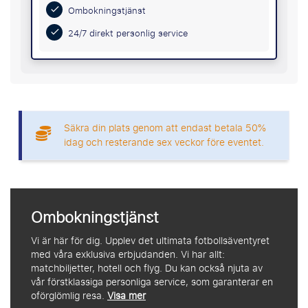
Ombokningstjänst
24/7 direkt personlig service
Säkra din plats genom att endast betala 50%
idag och resterande sex veckor före eventet.
Ombokningstjänst
Vi är här för dig. Upplev det ultimata fotbollsäventyret
med våra exklusiva erbjudanden. Vi har allt:
matchbiljetter, hotell och flyg. Du kan också njuta av
vår förstklassiga personliga service, som garanterar en
oförglömlig resa.
Visa mer