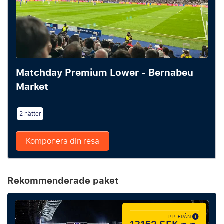
Matchday Premium Lower - Bernabeu
Market
2 nätter
Komponera din resa
Rekommenderade paket
P.P. FRÅN