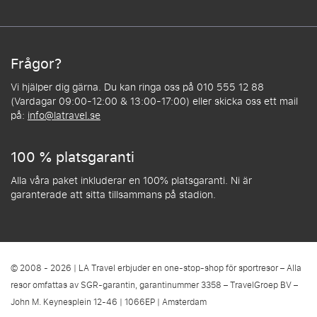
Frågor?
Vi hjälper dig gärna. Du kan ringa oss på 010 555 12 88
(Vardagar 09:00-12:00 & 13:00-17:00) eller skicka oss ett mail
på:
info@latravel.se
100 % platsgaranti
Alla våra paket inkluderar en 100% platsgaranti. Ni är
garanterade att sitta tillsammans på stadion.
© 2008 - 2026 | LA Travel erbjuder en one-stop-shop för sportresor – Alla
resor omfattas av SGR-garantin, garantinummer 3358 – TravelGroep BV –
John M. Keynesplein 12-46 | 1066EP | Amsterdam