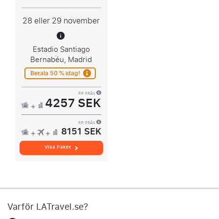
28 eller 29 november
Estadio Santiago
Bernabéu, Madrid
Betala 50 % idag!
P.P. FRÅN
4257 SEK
P.P. FRÅN
8151 SEK
Visa Paket
Varför LATravel.se?