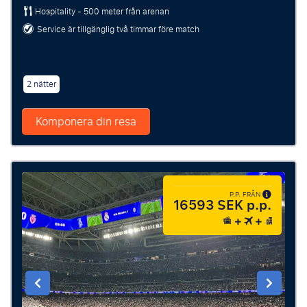
Hospitality - 500 meter från arenan
Service är tillgänglig två timmar före match
2 nätter
Komponera din resa
P.P. FRÅN
16593 SEK p.p.