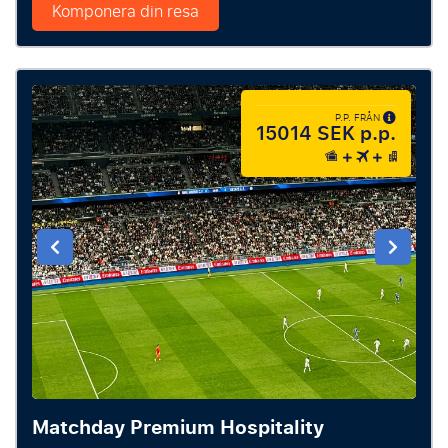
Komponera din resa
P.P. FRÅN
15014 SEK p.p.
Matchday Premium Hospitality