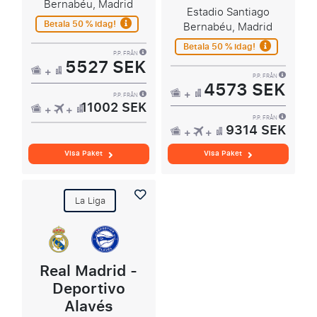
Bernabéu, Madrid
Estadio Santiago
Betala 50 % idag!
Bernabéu, Madrid
Betala 50 % idag!
P.P. FRÅN
5527 SEK
P.P. FRÅN
4573 SEK
P.P. FRÅN
11002 SEK
P.P. FRÅN
9314 SEK
Visa Paket
Visa Paket
La Liga
Real Madrid -
Deportivo
Alavés