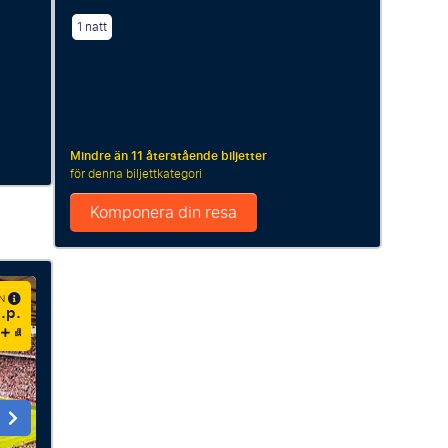
1 natt
Mindre än 11 återstående biljetter
för denna biljettkategori
Komponera din resa
ÅN
.p.