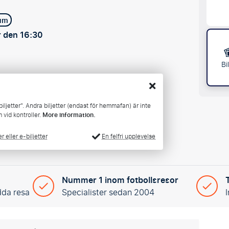
tum
 den 16:30
Bi
iljetter". Andra biljetter (endast för hemmafan) är inte
m vid kontroller.
More information.
En felfri upplevelse
 eller e-biljetter
Nummer 1 inom fotbollsresor
dda resa
Specialister sedan 2004