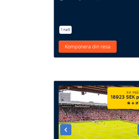
1 natt
Komponera din resa
P.P. FR
18923 SEK p