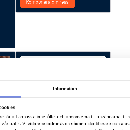
Komponera din resa
ÅN
P.P. FRÅN
.p.
15448 SEK p.p.
Information
cookies
e för att anpassa innehållet och annonserna till användarna, tillh
vår trafik. Vi vidarebefordrar även sådana identifierare och anna