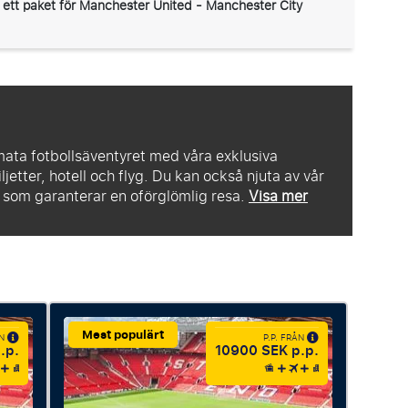
 ett paket för Manchester United - Manchester City
imata fotbollsäventyret med våra exklusiva
ljetter, hotell och flyg. Du kan också njuta av vår
, som garanterar en oförglömlig resa.
Visa mer
Mest populärt
ÅN
P.P. FRÅN
.p.
10900 SEK p.p.