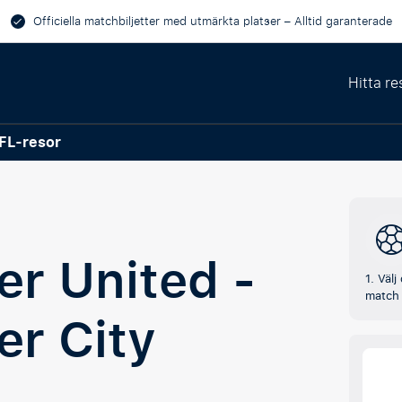
Officiella matchbiljetter med utmärkta platser – Alltid garanterade
Hitta re
FL-resor
r United -
1. Välj
match
r City