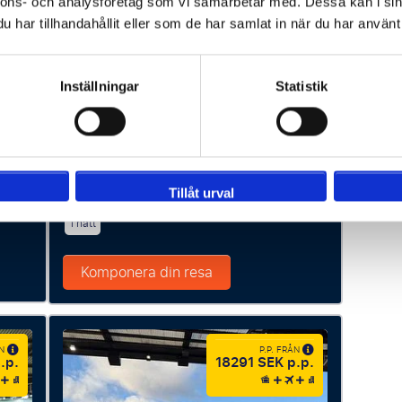
nnons- och analysföretag som vi samarbetar med. Dessa kan i sin
har tillhandahållit eller som de har samlat in när du har använt 
Bar
Executive Lounge
Långsidan
Inställningar
Statistik
 match
Förfriskningar
Mat ingår
Gratis matchprogram
Vadderade sittplatser
Tillåt urval
1 natt
Komponera din resa
ÅN
P.P. FRÅN
.p.
18291 SEK p.p.