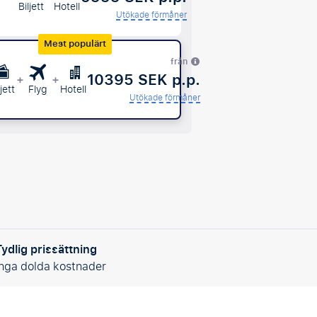
Biljett
Hotell
Utökade förmåner
Mest populärt
från
10395 SEK p.p.
+
+
ljett
Flyg
Hotell
Utökade förmåner
Tydlig prissättning
Inga dolda kostnader