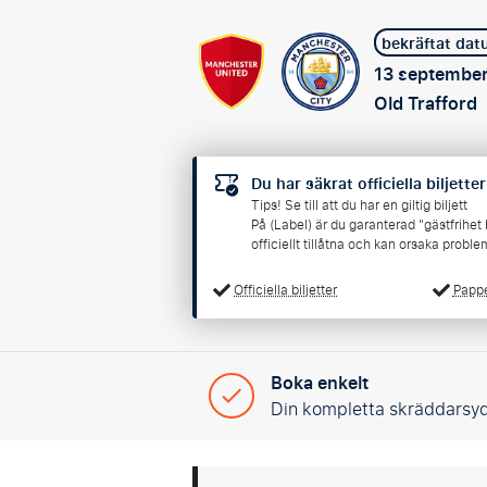
bekräftat da
13 september
Old Trafford
Du har säkrat officiella biljetter
Tips! Se till att du har en giltig biljett
På (Label) är du garanterad "gästfrihet b
officiellt tillåtna och kan orsaka proble
Officiella biljetter
Papper
Boka enkelt
Din kompletta skräddarsy