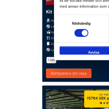
till de sociala medier och a
med annan information som du 
Kit Room/100 Club Sports 
Samtyckesval
North West Quadrant Block NW3435/3436
Nödvändig
Loungeinträde 3 timmar före/1 timme efter
Halvtids-té och kaffe
Gratis varm mat
Gratis matchprogram
Lyxiga vadderade säten
Avvisa
1 natt
Komponera din resa
P.P. FR
15764 SEK p