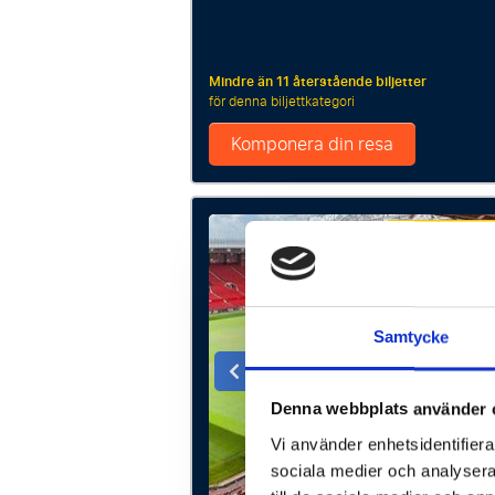
Mindre än 11 återstående biljetter
för denna biljettkategori
Komponera din resa
P.P. FR
11658 SEK p
Samtycke
Denna webbplats använder 
Vi använder enhetsidentifierar
sociala medier och analysera 