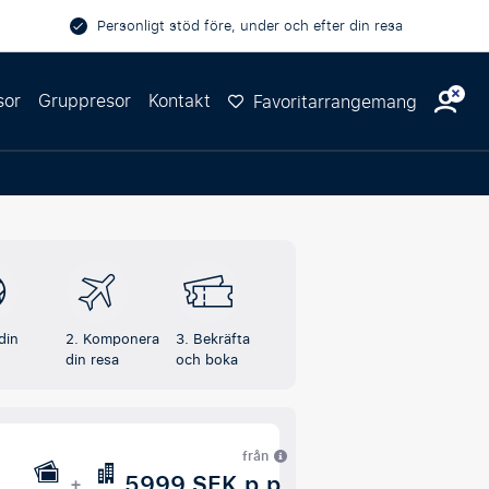
Personligt stöd före, under och efter din resa
sor
Gruppresor
Kontakt
Favoritarrangemang
 din
2. Komponera
3. Bekräfta
din resa
och boka
från
5999 SEK p.p.
+