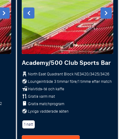
Academy/500 Club Sports Bar
North East Quadrant Block
NE3420/3425/3426
Loungeinträde 3 timmar före/1 timme efter match
Halvtids-té och kaffe
Gratis varm mat
2
Gratis matchprogram
Lyxiga vadderade säten
1 natt