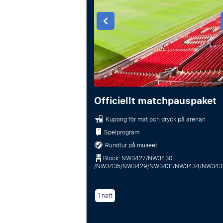
Officiellt matchpauspaket
Kupong för mat och dryck på arenan
Spelprogram
Rundtur på museet
Block: NW3427/NW3430
/NW3435/NW3429/NW3431/NW3434/NW343
1 natt