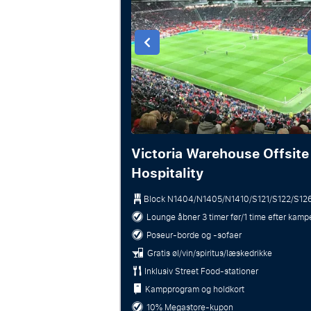
Victoria Warehouse Offsite
Hospitality
Block
N1404/N1405/N1410/S121/S122/S12
Lounge åbner 3 timer før/1 time efter kamp
Poseur-borde og -sofaer
Gratis øl/vin/spiritus/læskedrikke
Inklusiv Street Food-stationer
Kampprogram og holdkort
10% Megastore-kupon