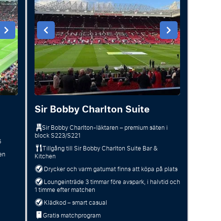
Sir Bobby Charlton Suite
Sir Bobby Charlton-läktaren – premium säten i
block S223/S221
6
Tillgång till Sir Bobby Charlton Suite Bar &
en
Kitchen
Drycker och varm gatumat finns att köpa på plats
Loungeinträde 3 timmar före avspark, i halvtid och
1 timme efter matchen
Klädkod – smart casual
Gratis matchprogram