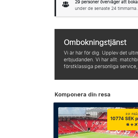
29
personer överväger att boka
under de senaste 24 timmarna.
Ombokningstjänst
Vi är här för dig. Upplev det ult
erbjudanden. Vi har allt: matchbi
förstklassiga personliga service
Komponera din resa
P.P. FR
10774 SEK p