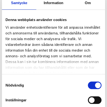
Samtycke
Information
Om
Denna webbplats använder cookies
Vi använder enhetsidentifierare för att anpassa innehållet
och annonserna till användarna, tillhandahålla funktioner
för sociala medier och analysera vår trafik. Vi
vidarebefordrar även sådana identifierare och annan
information från din enhet till de sociala medier och
annons- och analysföretag som vi samarbetar med.
Dessa kan i sin tur kombinera informationen med annan
Kategori 1
information som du har tillhandahållit eller som de har
samlat in när du har använt deras tjänster.
Långsidan första nivå
Samtyckesval
Nödvändig
2 nätter
Inställningar
Komponera din resa