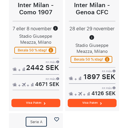
Inter Milan -
Inter Milan -
Como 1907
Genoa CFC
7 eller 8 november
28 eller 29 november
Stadio Giuseppe
Meazza, Milano
Stadio Giuseppe
Betala 50 % idag!
Meazza, Milano
Betala 50 % idag!
P.P. FRÅN
2442 SEK
P.P. FRÅN
1897 SEK
P.P. FRÅN
4671 SEK
P.P. FRÅN
4126 SEK
Visa Paket
Visa Paket
Serie A