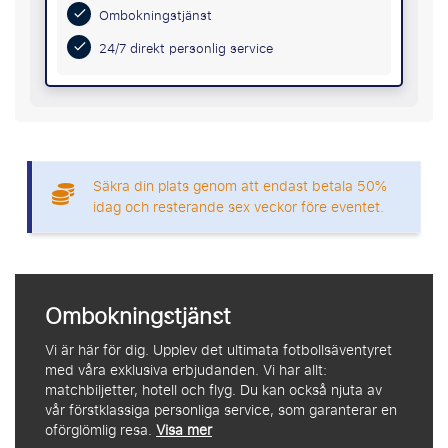
Ombokningstjänst
24/7 direkt personlig service
Säkra din plats genom att endast betala 50%
idag och resterande sex veckor före eventet.
Ombokningstjänst
Vi är här för dig. Upplev det ultimata fotbollsäventyret
med våra exklusiva erbjudanden. Vi har allt:
matchbiljetter, hotell och flyg. Du kan också njuta av
vår förstklassiga personliga service, som garanterar en
oförglömlig resa.
Visa mer