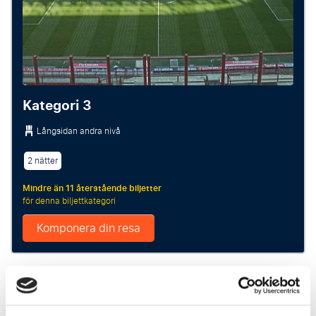
Kategori 3
Långsidan andra nivå
2 nätter
Mindre än 11 återstående biljetter
för denna biljettkategori
Komponera din resa
P.P. FRÅN
7330 SEK p.p.