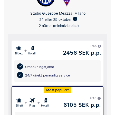
Stadio Giuseppe Meazza, Milano
24 eller 25 oktober
2 nätter (
minimivistelse
)
från
+
2456 SEK p.p.
Biljett
Hotell
Ombokningstjänst
24/7 direkt personlig service
Mest populärt
från
+
+
6105 SEK p.p.
Biljett
Flyg
Hotell