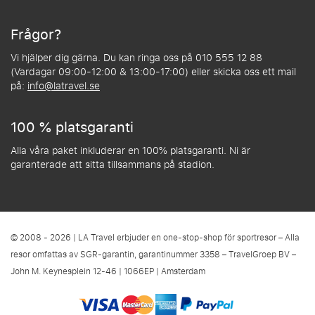
Frågor?
Vi hjälper dig gärna. Du kan ringa oss på 010 555 12 88
(Vardagar 09:00-12:00 & 13:00-17:00) eller skicka oss ett mail
på:
info@latravel.se
100 % platsgaranti
Alla våra paket inkluderar en 100% platsgaranti. Ni är
garanterade att sitta tillsammans på stadion.
© 2008 - 2026 | LA Travel erbjuder en one-stop-shop för sportresor – Alla
resor omfattas av SGR-garantin, garantinummer 3358 – TravelGroep BV –
John M. Keynesplein 12-46 | 1066EP | Amsterdam