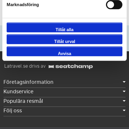
Marknadsföring
Support före och under resan
Fler fördelar
Tillåt alla
Anmäl dig till vårt Nyhetsbrev
Tillåt urval
Bli först att ta del av våra erbjudanden och kampanjer.
Avvisa
Latravel.se drivs av
Företagsinformation
Kundservice
Populära resmål
Följ oss