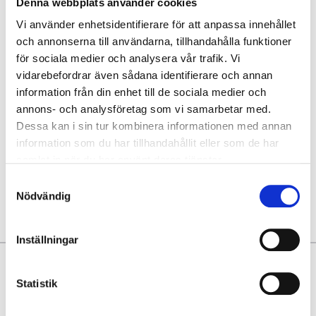
Leverkusen -
Denna webbplats använder cookies
Sport-Club
Vi använder enhetsidentifierare för att anpassa innehållet
Freiburg
och annonserna till användarna, tillhandahålla funktioner
för sociala medier och analysera vår trafik. Vi
17 eller 18 oktober
vidarebefordrar även sådana identifierare och annan
information från din enhet till de sociala medier och
BayArena, Köln
annons- och analysföretag som vi samarbetar med.
Betala 50 % idag!
Dessa kan i sin tur kombinera informationen med annan
information som du har tillhandahållit eller som de har
P.P. FRÅN
2946 SEK
samlat in när du har använt deras tjänster.
Samtyckesval
Visa Paket
Nödvändig
Inställningar
Varför LATravel.se?
Statistik
Sittplatser tillsammans
Pålitlig researrangör