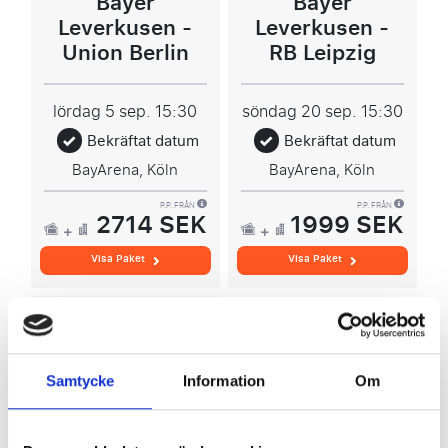
Bayer
Bayer
Leverkusen -
Leverkusen -
Union Berlin
RB Leipzig
lördag 5 sep.
15:30
söndag 20 sep.
15:30
Bekräftat datum
Bekräftat datum
BayArena, Köln
BayArena, Köln
P.P. FRÅN
P.P. FRÅN
2714 SEK
1999 SEK
Visa Paket
Visa Paket
Bundesliga
Samtycke
Information
Om
Bayer