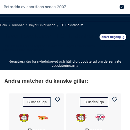
s sedan 2007
Officiella matchbiljetter m
garanterade
Hem
/
Klubbar
/
Bayer Leverkusen
/
FC Heidenheim
Bayer Leverkusen - FC Heidenheim
snart tillgänglig
Datum och tid för följande matcher 'Bayer Leverkusen - FC Heidenheim'
har ännu inte meddelats.
Registrera dig för nyhetsbrevet och håll dig uppdaterad om de senaste
uppdateringarna
Andra matcher du kanske gillar:
Bundesliga
Bundesliga